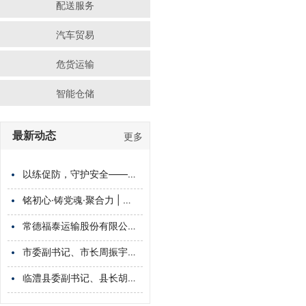
配送服务
汽车贸易
危货运输
智能仓储
最新动态
更多
以练促防，守护安全——福泰物流消防培训纪实
铭初心·铸党魂·聚合力 | 湖南福泰物流有限公司党支部开展庆祝建党104周年主题党日活动
常德福泰运输股份有限公司、临澧金泰运输有限公司2025年度危险品运输联合应急救援演练成功举行
市委副书记、市长周振宇调研湖南福泰物流有限公司，鼓励民营企业坚定信心，提升核心竞争力，实现更大发展
临澧县委副书记、县长胡彬彬到福泰物流专题调研现代物流产业发展