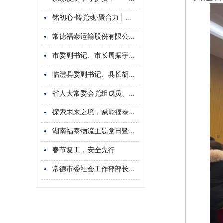
铭初心·铸党魂·聚合力 | 湖南福泰物流有限公司党支部开展庆祝建党104周年主题党日活动
常德福泰运输股份有限公司、临澧金泰运输有限公司2025年度危险品运输联合应急救援演练成功举行
市委副书记、市长周振宇调研湖南福泰物流有限公司，鼓励民营企业坚定信心，提升核心竞争力，实现更大发展
临澧县委副书记、县长胡彬彬到福泰物流专题调研现代物流产业发展
省人大常委会党组成员、副主任、省总工会主席周农视察调研湖南福泰物流“司机之家”
探索未来之境，赋能福泰物流高质量发展
湖南福泰物流主题党日暨“三八”妇女节活动：创先争优当先锋，共赏樱花展芳华
春节复工，安全先行
常德市委社会工作部部长吴拥华到湖南福泰物流有限公司调研“两企三新”党建工作