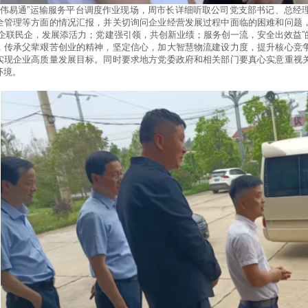
全管理等方面的情况汇报，并关切询问企业经营发展过程中面临的困难和问题
国企联民企，发展添活力；党建强引领，共创新业绩；服务创一流，安全出效益
，传承父辈艰苦创业的精神，坚定信心，加大智慧物流建设力度，提升核心竞
实现企业高质量发展目标。同时要求地方党委政府和相关部门要真心实意重视
环境。