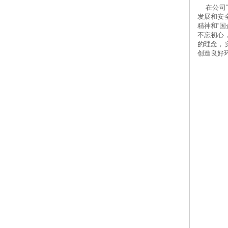
	在公司“伟易通”运输服务平台调度作业现场，周市长详细听取公司党支部书记、总经理周炜权关于运输市场、核心业务板块、技术创新、服务产业链
发展和安
精神和“
不忘初心
的理念，
创造良好