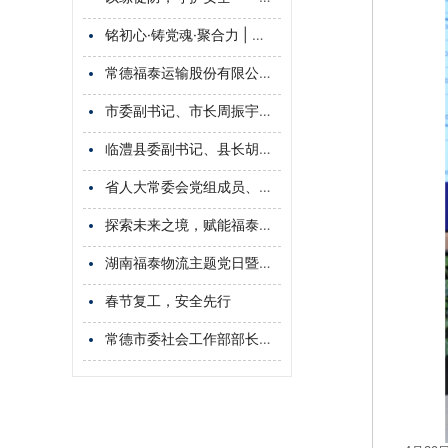
铭初心·铸党魂·聚合力 | 湖南福泰物流有限公司党支部开展庆祝建党104周年主题党日活动
常德福泰运输股份有限公司、临澧金泰运输有限公司2025年度危险品运输联合应急救援演练成功举行
市委副书记、市长周振宇调研湖南福泰物流有限公司，鼓励民营企业坚定信心，提升核心竞争力，实现更大发展
临澧县委副书记、县长胡彬彬到福泰物流专题调研现代物流产业发展
省人大常委会党组成员、副主任、省总工会主席周农视察调研湖南福泰物流“司机之家”
探索未来之境，赋能福泰物流高质量发展
湖南福泰物流主题党日暨“三八”妇女节活动：创先争优当先锋，共赏樱花展芳华
春节复工，安全先行
常德市委社会工作部部长吴拥华到湖南福泰物流有限公司调研“两企三新”党建工作